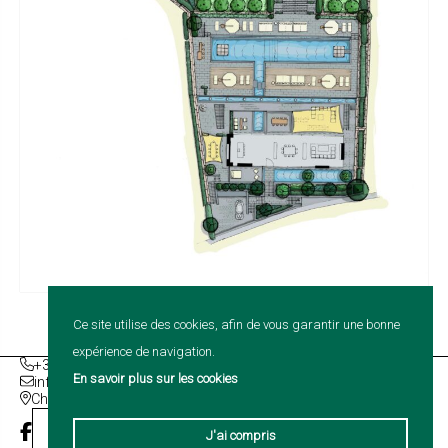
Ce site utilise des cookies, afin de vous garantir une bonne
expérience de navigation.
+32 (0)2 386 45 10
En savoir plus sur les cookies
info@vaxelaire-deckers.com
Chaussée d'Ophain 263 | 1420 Braine-L'Alleud | Belgique
Contact
J'ai compris