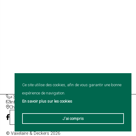
Ce site utilise des cookies, afin de vous garantir une bonne
expérience de navigation.
+32 (0)2 386 45 10
En savoir plus sur les cookies
info@vaxelaire-deckers.com
Chaussée d'Ophain 263 | 1420 Braine-L'Alleud | Belgique
Contact
J'ai compris
© Vaxelaire & Deckers 2026